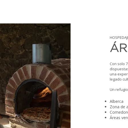
HOSPEDAJ
ÁR
Con solo 
dispuestas
una experi
legado cult
Un refugio
Alberca
Zona de a
Comedore
Áreas ver