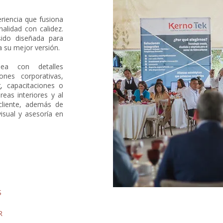
riencia que fusiona
nalidad con calidez.
sido diseñada para
 su mejor versión.
nea con detalles
ones corporativas,
, capacitaciones o
eas interiores y al
cliente, además de
isual y asesoría en
+
S
R