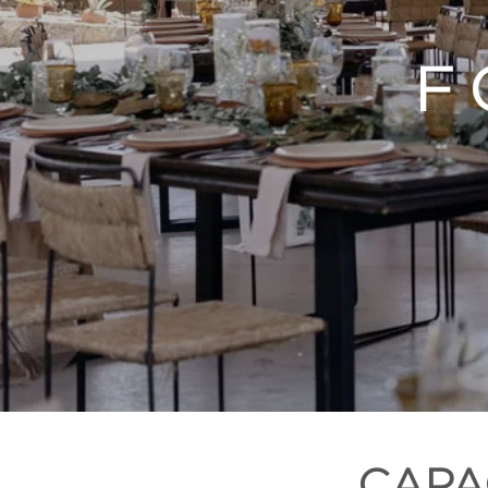
F
CAPA