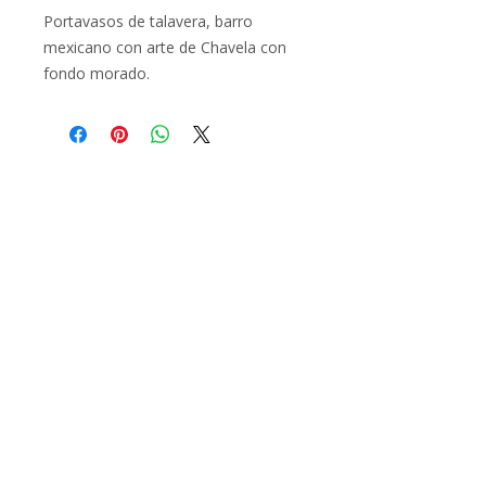
Portavasos de talavera, barro
mexicano con arte de Chavela con
fondo morado.
Find out about all the workshops,
promotions and events at Casa Chavela
Email
Subscribe