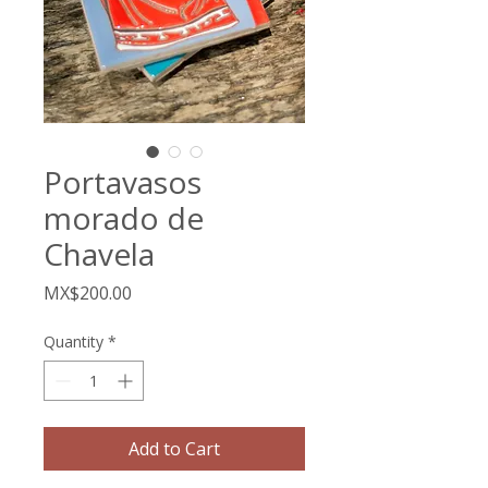
Portavasos
morado de
Chavela
Price
MX$200.00
Quantity
*
Add to Cart